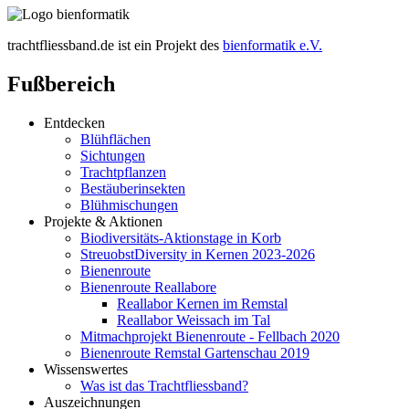
trachtfliessband.de ist ein Projekt des
bienformatik e.V.
Fußbereich
Entdecken
Blühflächen
Sichtungen
Trachtpflanzen
Bestäuberinsekten
Blühmischungen
Projekte & Aktionen
Biodiversitäts-Aktionstage in Korb
StreuobstDiversity in Kernen 2023-2026
Bienenroute
Bienenroute Reallabore
Reallabor Kernen im Remstal
Reallabor Weissach im Tal
Mitmachprojekt Bienenroute - Fellbach 2020
Bienenroute Remstal Gartenschau 2019
Wissenswertes
Was ist das Trachtfliessband?
Auszeichnungen