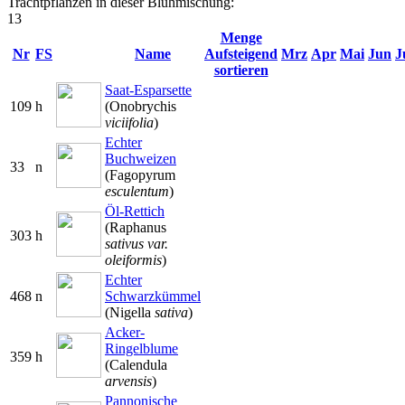
Trachtpflanzen in dieser Blühmischung:
13
Menge
Nr
FS
Name
Aufsteigend
Mrz
Apr
Mai
Jun
J
sortieren
Saat-Esparsette
109
h
(Onobrychis
viciifolia
)
Echter
Buchweizen
33
n
(Fagopyrum
esculentum
)
Öl-Rettich
(Raphanus
303
h
sativus var.
oleiformis
)
Echter
468
n
Schwarzkümmel
(Nigella
sativa
)
Acker-
Ringelblume
359
h
(Calendula
arvensis
)
Pannonische