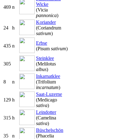
Wicke
469
n
(Vicia
pannonica
)
Koriander
24
h
(Coriandrum
sativum
)
Erbse
435
n
(Pisum
sativum
)
Steinklee
305
(Melilotus
albus
)
Inkarnatklee
8
n
(Trifolium
incarnatum
)
Saat-Luzerne
129
h
(Medicago
sativa
)
Leindotter
315
h
(Camelina
sativa
)
Büschelschön
35
n
(Phacelia