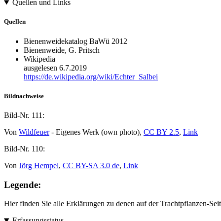
Quellen und Links
Quellen
Bienenweidekatalog BaWü 2012
Bienenweide, G. Pritsch
Wikipedia
ausgelesen 6.7.2019
https://de.wikipedia.org/wiki/Echter_Salbei
Bildnachweise
Bild-Nr.
111:
Von
Wildfeuer
- Eigenes Werk (own photo),
CC BY 2.5
,
Link
Bild-Nr.
110:
Von
Jörg Hempel
,
CC BY-SA 3.0 de
,
Link
Legende:
Hier finden Sie alle Erklärungen zu denen auf der Trachtpflanzen-S
Erfassungsstatus