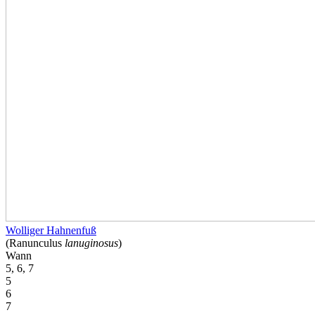
Wolliger Hahnenfuß
(Ranunculus
lanuginosus
)
Wann
5, 6, 7
5
6
7